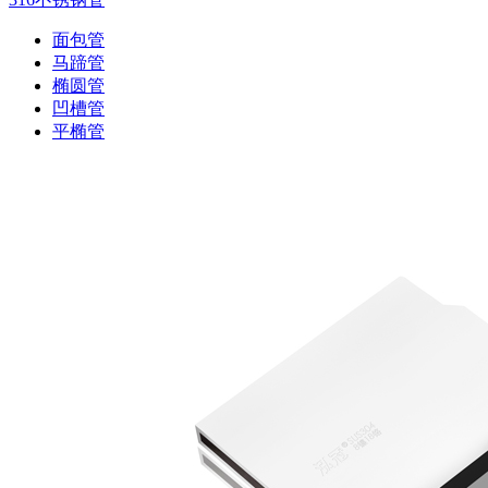
面包管
马蹄管
椭圆管
凹槽管
平椭管