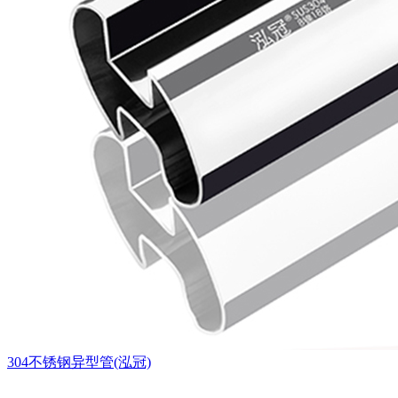
304不锈钢异型管(泓冠)