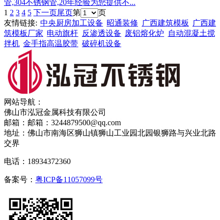
管,304不锈钢管,20年经验为您提供不...
1
2
3
4
5
下一页
尾页
第
页
友情链接:
中央厨房加工设备
昭通装修
广西建筑模板
广西建
筑模板厂家
电动旗杆
反渗透设备
废铝熔化炉
自动混凝土搅
拌机
金手指高温胶带
破碎机设备
网站导航：
佛山市泓冠金属科技有限公司
邮箱：邮箱：3244879500@qq.com
地址：佛山市南海区狮山镇狮山工业园北园银狮路与兴业北路
交界
电话：18934372360
备案号：
粤ICP备11057099号