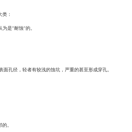
大类：
认为是"耐蚀"的。
于表面孔径，轻者有较浅的蚀坑，严重的甚至形成穿孔。
部的。