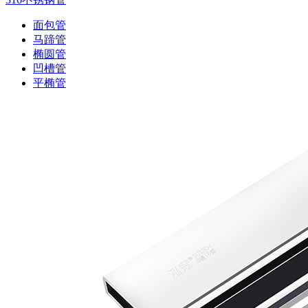
面包管
马蹄管
椭圆管
凹槽管
平椭管