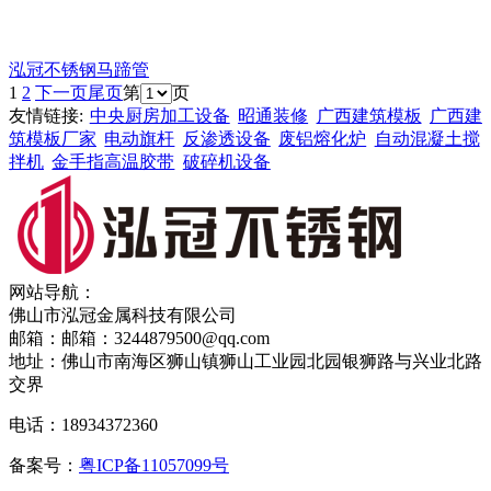
泓冠不锈钢马蹄管
1
2
下一页
尾页
第
页
友情链接:
中央厨房加工设备
昭通装修
广西建筑模板
广西建
筑模板厂家
电动旗杆
反渗透设备
废铝熔化炉
自动混凝土搅
拌机
金手指高温胶带
破碎机设备
网站导航：
佛山市泓冠金属科技有限公司
邮箱：邮箱：3244879500@qq.com
地址：佛山市南海区狮山镇狮山工业园北园银狮路与兴业北路
交界
电话：18934372360
备案号：
粤ICP备11057099号