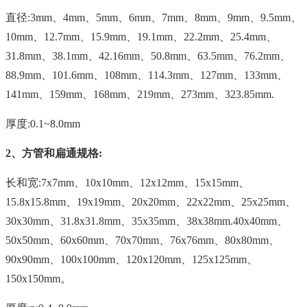
直径:3mm、4mm、5mm、6mm、7mm、8mm、9mm、9.5mm、
10mm、12.7mm、15.9mm、19.1mm、22.2mm、25.4mm、
31.8mm、38.1mm、42.16mm、50.8mm、63.5mm、76.2mm、
88.9mm、101.6mm、108mm、114.3mm、127mm、133mm、
141mm、159mm、168mm、219mm、273mm、323.85mm.
厚度:0.1~8.0mm
2、方管和扁通规格:
长和宽:7x7mm、10x10mm、12x12mm、15x15mm、
15.8x15.8mm、19x19mm、20x20mm、22x22mm、25x25mm、
30x30mm、31.8x31.8mm、35x35mm、38x38mm.40x40mm、
50x50mm、60x60mm、70x70mm、76x76mm、80x80mm、
90x90mm、100x100mm、120x120mm、125x125mm、
150x150mm。