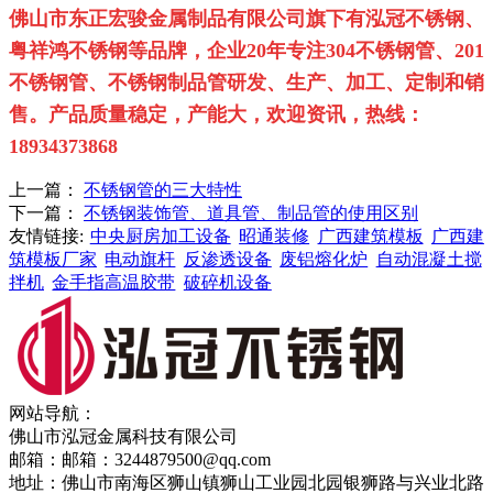
佛山市东正宏骏金属制品有限公司旗下有泓冠不锈钢、
粤祥鸿不锈钢等品牌，企业
20
年专注
304
不锈钢管、
201
不锈钢管、不锈钢制品管研发、生产、加工、定制和销
售。
产品质量稳定，产能大，欢迎资讯，热线：
18934373868
上一篇：
不锈钢管的三大特性
下一篇：
不锈钢装饰管、道具管、制品管的使用区别
友情链接:
中央厨房加工设备
昭通装修
广西建筑模板
广西建
筑模板厂家
电动旗杆
反渗透设备
废铝熔化炉
自动混凝土搅
拌机
金手指高温胶带
破碎机设备
网站导航：
佛山市泓冠金属科技有限公司
邮箱：邮箱：3244879500@qq.com
地址：佛山市南海区狮山镇狮山工业园北园银狮路与兴业北路