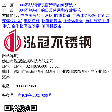
上一篇：
304不锈钢管表面污垢如何清洗？
下一篇：
304不锈钢管的日常使用和存放要求
友情链接:
中央厨房加工设备
昭通装修
广西建筑模板
广西建
筑模板厂家
电动旗杆
反渗透设备
废铝熔化炉
自动混凝土搅
拌机
金手指高温胶带
破碎机设备
网站导航：
佛山市泓冠金属科技有限公司
邮箱：邮箱：3244879500@qq.com
地址：佛山市南海区狮山镇狮山工业园北园银狮路与兴业北路
交界
电话：18934372360
备案号：
粤ICP备11057099号